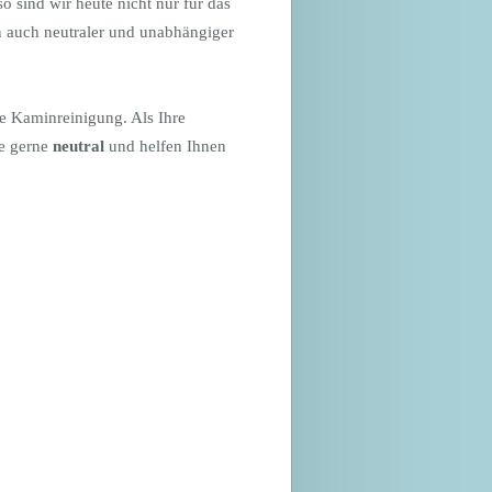
o sind wir heute nicht nur für das
 auch neutraler und unabhängiger
ie Kaminreinigung. Als Ihre
ie gerne
neutral
und helfen Ihnen