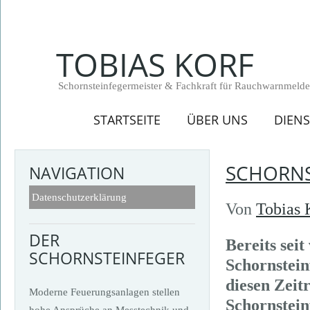
TOBIAS KORF
Schornsteinfegermeister & Fachkraft für Rauchwarnmel
STARTSEITE
ÜBER UNS
DIEN
SCHORNS
NAVIGATION
Datenschutzerklärung
Von
Tobias 
DER
Bereits sei
SCHORNSTEINFEGER
Schornstein
diesen Zeitr
Moderne Feuerungsanlagen stellen
Schornstein
hohe Ansprüche an Messtechnik und