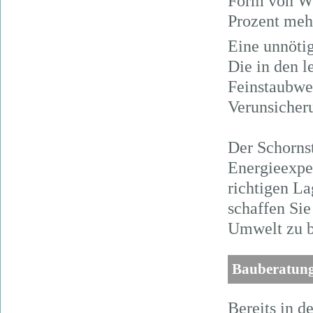
Form von Wä
Prozent meh
Eine unnöti
Die in den l
Feinstaubwer
Verunsicheru
Der Schornst
Energieexpe
richtigen L
schaffen Si
Umwelt zu b
Bauberatun
Bereits in d