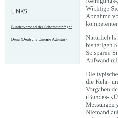
Reinigungs-
Wichtige Si
LINKS
Abnahme von
kompetenten
Bundesverband der Schornsteinfeger
Natürlich ha
Dena (Deutsche Energie Agentur)
bisherigen S
So sparen Si
Aufwand mit
Die typisch
die Kehr- u
Vorgaben de
(Bundes-KÜO
Messungen g
Niemand auß